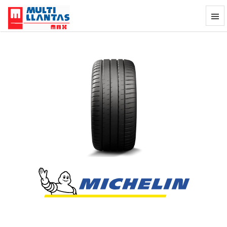
Llanta Michelin Pilot Sport 4S 305/25Z
Previous
Next