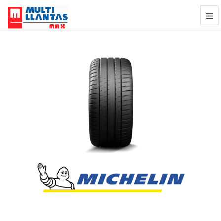
Llanta Michelin Pilot Sport 4S 285/35Z
Previous
Next