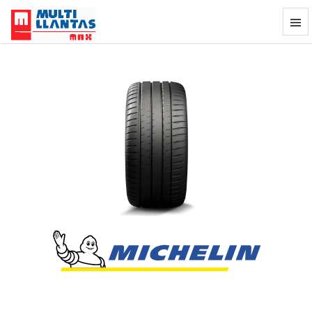
Llanta Michelin Pilot Sport 4S 255/35Z
Previous
Next