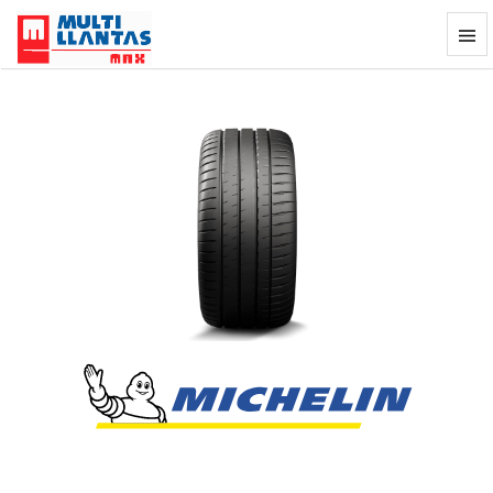
Llanta Michelin Pilot Sport 4S 245/30Z
Previous
Next