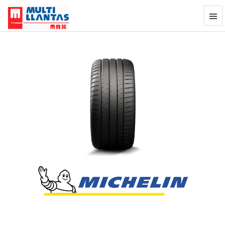
Llanta Michelin Pilot Sport 4S 245/30Z
Previous
Next